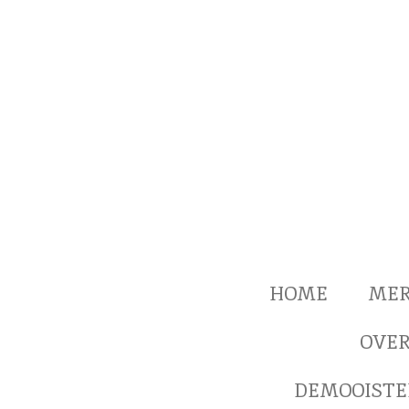
Ga
direct
naar
de
hoofdinhoud
HOME
ME
OVER
DEMOOISTE