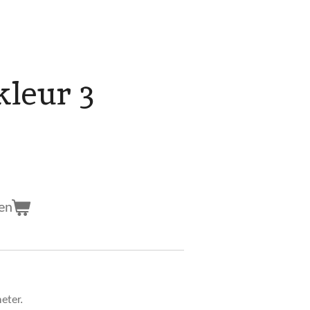
kleur 3
en
eter.