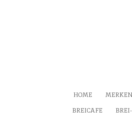
Ga
direct
naar
de
hoofdinhoud
HOME
MERKE
BREICAFE
BREI