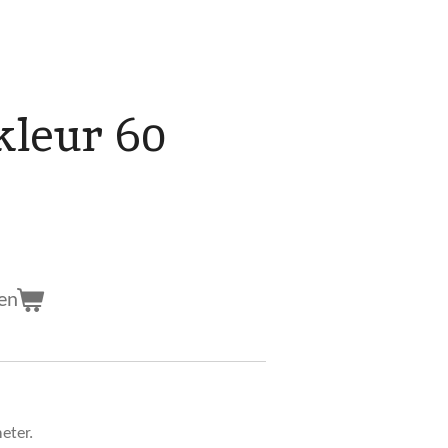
kleur 60
en
eter.