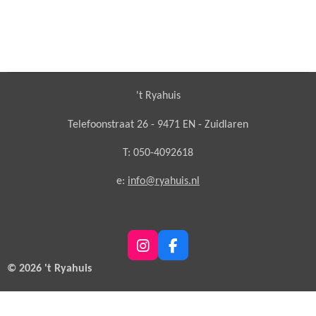
't Ryahuis
Telefoonstraat 26 - 9471 EN - Zuidlaren
T: 050-4092618
e:
info@ryahuis.nl
I
F
n
a
© 2026 't Ryahuis
s
c
t
e
a
b