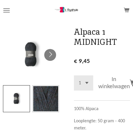
Ga
direct
naar
de
Alpaca 1
hoofdinhoud
MIDNIGHT
€ 9,45
In
winkelwagen
100% Alpaca
Looplengte: 50 gram - 400
meter.