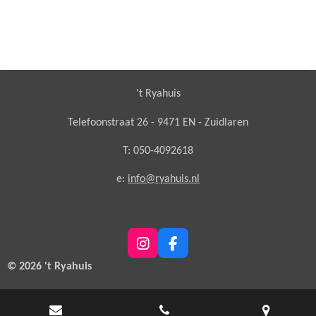
't Ryahuis
Telefoonstraat 26 - 9471 EN - Zuidlaren
T: 050-4092618
e:
info@ryahuis.nl
I
F
n
a
© 2026 't Ryahuis
s
c
t
e
a
b
g
o