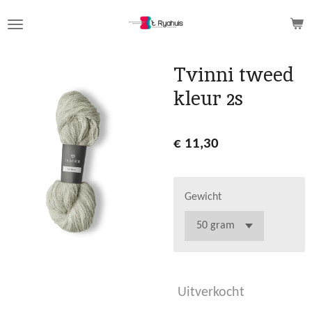
Ga
direct
naar
de
Tvinni tweed
hoofdinhoud
kleur 2s
€ 11,30
Gewicht
Uitverkocht