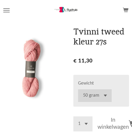
Ga
direct
naar
de
Tvinni tweed
hoofdinhoud
kleur 27s
€ 11,30
Gewicht
In
winkelwagen