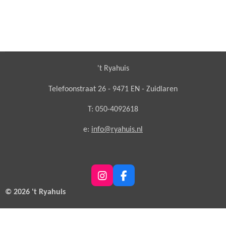
't Ryahuis
Telefoonstraat 26 - 9471 EN - Zuidlaren
T: 050-4092618
e:
info@ryahuis.nl
I
F
n
a
© 2026 't Ryahuis
s
c
t
e
a
b