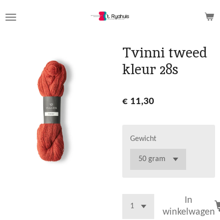
Ga
direct
naar
de
Tvinni tweed
hoofdinhoud
kleur 28s
€ 11,30
Gewicht
In
winkelwagen