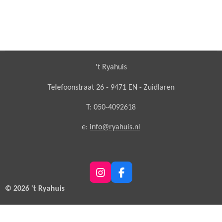
't Ryahuis
Telefoonstraat 26 - 9471 EN - Zuidlaren
T: 050-4092618
e:
info@ryahuis.nl
I
F
n
a
© 2026 't Ryahuis
s
c
t
e
a
b