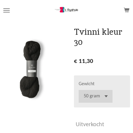
Ga
direct
naar
de
Tvinni kleur
hoofdinhoud
30
€ 11,30
Gewicht
Uitverkocht