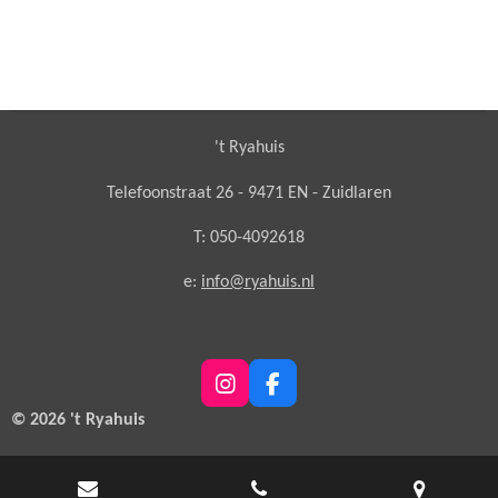
't Ryahuis
Telefoonstraat 26 - 9471 EN - Zuidlaren
T: 050-4092618
e:
info@ryahuis.nl
I
F
n
a
© 2026 't Ryahuis
s
c
t
e
a
b
g
o