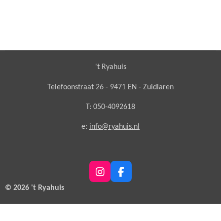
't Ryahuis
Telefoonstraat 26 - 9471 EN - Zuidlaren
T: 050-4092618
e:
info@ryahuis.nl
I
F
n
a
© 2026 't Ryahuis
s
c
t
e
a
b