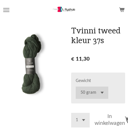
Ga
direct
naar
de
Tvinni tweed
hoofdinhoud
kleur 37s
€ 11,30
Gewicht
In
winkelwagen