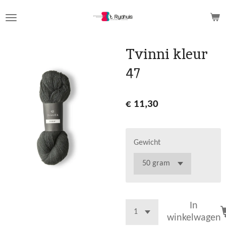
Ga
direct
naar
de
Tvinni kleur
hoofdinhoud
47
€ 11,30
Gewicht
In
winkelwagen