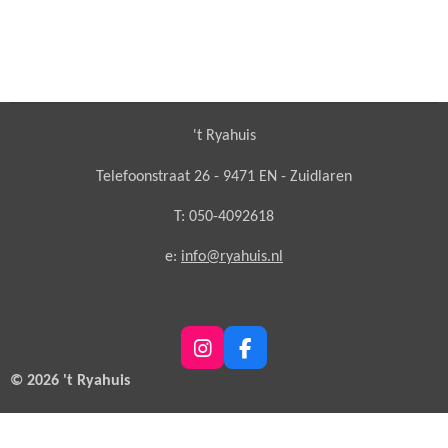
't Ryahuis
Telefoonstraat 26 - 9471 EN - Zuidlaren
T: 050-4092618
e:
info@ryahuis.nl
I
F
n
a
© 2026 't Ryahuis
s
c
t
e
a
b