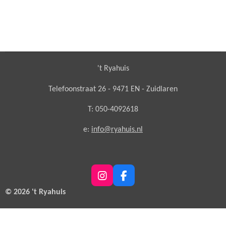
't Ryahuis
Telefoonstraat 26 - 9471 EN - Zuidlaren
T: 050-4092618
e:
info@ryahuis.nl
I
F
n
a
© 2026 't Ryahuis
s
c
t
e
a
b