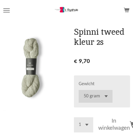
Ga
direct
naar
de
Spinni tweed
hoofdinhoud
kleur 2s
€ 9,70
Gewicht
In
winkelwagen