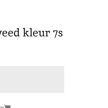
eed kleur 7s
en