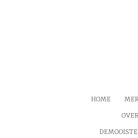
Ga
direct
naar
de
hoofdinhoud
HOME
ME
OVER
DEMOOISTE