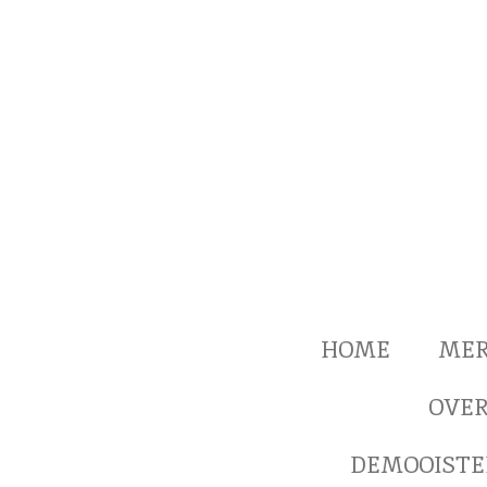
Ga
direct
naar
de
hoofdinhoud
HOME
ME
OVER
DEMOOISTE