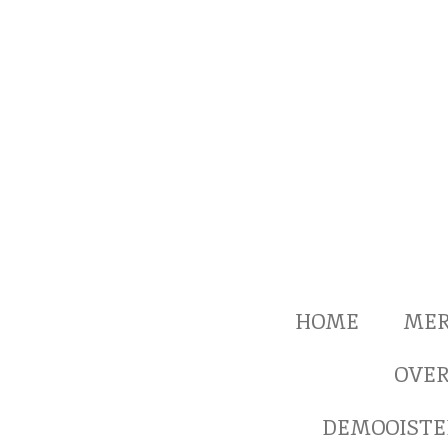
Ga
direct
naar
de
hoofdinhoud
HOME
ME
OVER
DEMOOISTE