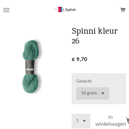
Ga
direct
naar
de
Spinni kleur
hoofdinhoud
26
€ 9,70
Gewicht
In
winkelwagen