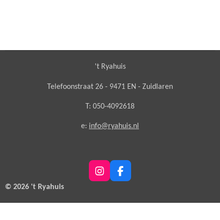
't Ryahuis
Telefoonstraat 26 - 9471 EN - Zuidlaren
T: 050-4092618
e:
info@ryahuis.nl
I
F
n
a
© 2026 't Ryahuis
s
c
t
e
a
b