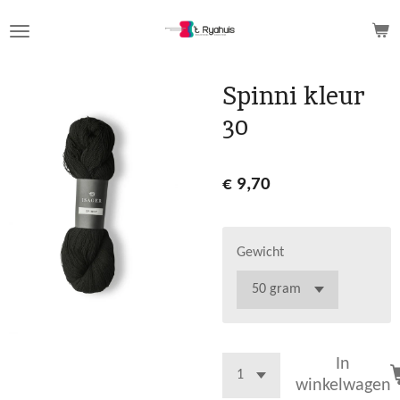
Ga
direct
naar
de
Spinni kleur
hoofdinhoud
30
€ 9,70
Gewicht
In
winkelwagen