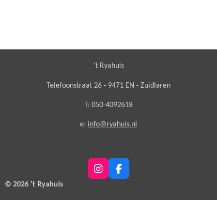
't Ryahuis
Telefoonstraat 26 - 9471 EN - Zuidlaren
T: 050-4092618
e:
info@ryahuis.nl
I
F
n
a
© 2026 't Ryahuis
s
c
t
e
a
b