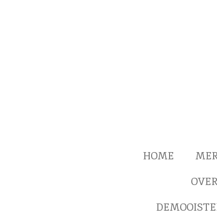
Ga
direct
naar
de
hoofdinhoud
HOME
ME
OVER
DEMOOISTE