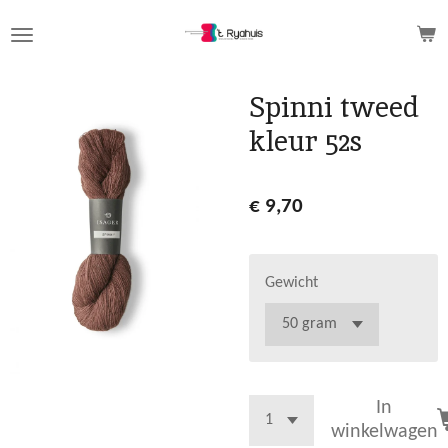
Ga
direct
naar
de
Spinni tweed
hoofdinhoud
kleur 52s
€ 9,70
Gewicht
In
winkelwagen