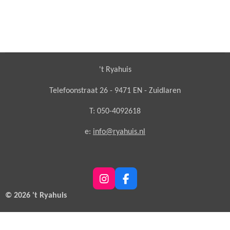
't Ryahuis
Telefoonstraat 26 - 9471 EN - Zuidlaren
T: 050-4092618
e:
info@ryahuis.nl
I
F
n
a
© 2026 't Ryahuis
s
c
t
e
a
b