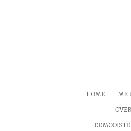
Ga
direct
naar
de
hoofdinhoud
HOME
ME
OVER
DEMOOISTE