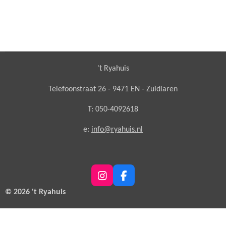
't Ryahuis
Telefoonstraat 26 - 9471 EN - Zuidlaren
T: 050-4092618
e:
info@ryahuis.nl
I
F
n
a
© 2026 't Ryahuis
s
c
t
e
a
b