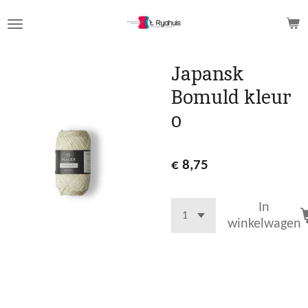
Ga
direct
naar
de
Japansk
hoofdinhoud
Bomuld kleur
0
€ 8,75
In
winkelwagen