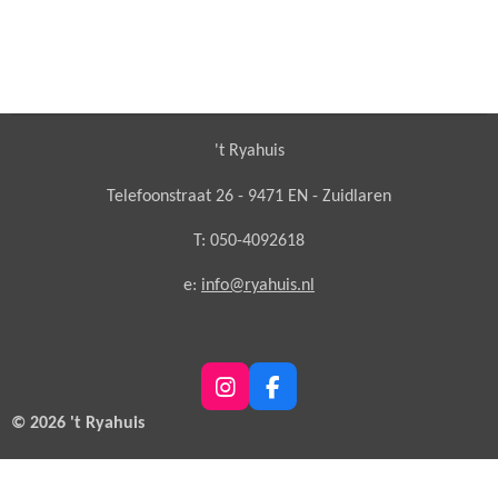
't Ryahuis
Telefoonstraat 26 - 9471 EN - Zuidlaren
T: 050-4092618
e:
info@ryahuis.nl
I
F
n
a
© 2026 't Ryahuis
s
c
t
e
a
b