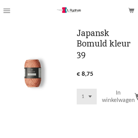
Ga
direct
naar
de
Japansk
hoofdinhoud
Bomuld kleur
39
€ 8,75
In
winkelwagen