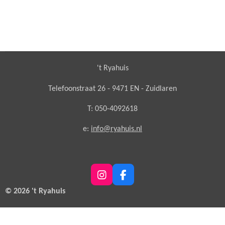
't Ryahuis
Telefoonstraat 26 - 9471 EN - Zuidlaren
T: 050-4092618
e:
info@ryahuis.nl
I
F
n
a
© 2026 't Ryahuis
s
c
t
e
a
b