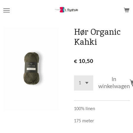
Ga
direct
naar
de
Hør Organic
hoofdinhoud
Kahki
€ 10,50
In
winkelwagen
100% linen
175 meter