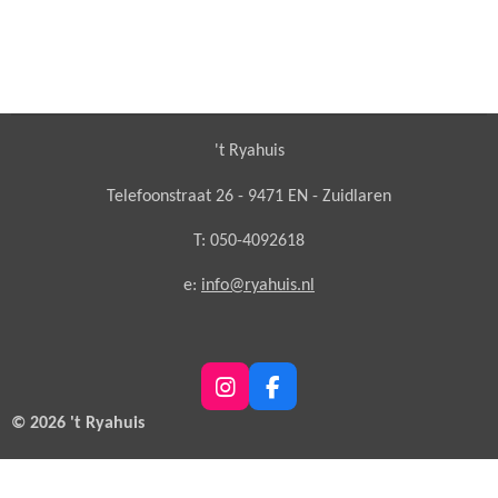
't Ryahuis
Telefoonstraat 26 - 9471 EN - Zuidlaren
T: 050-4092618
e:
info@ryahuis.nl
I
F
n
a
© 2026 't Ryahuis
s
c
t
e
a
b