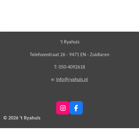
't Ryahuis
Telefoonstraat 26 - 9471 EN - Zuidlaren
T: 050-4092618
e:
info@ryahuis.nl
I
F
n
a
© 2026 't Ryahuis
s
c
t
e
a
b