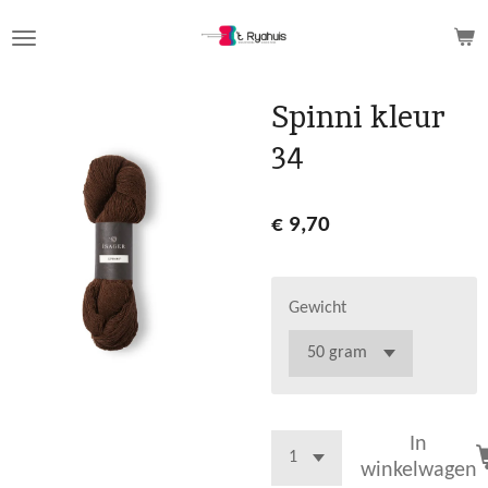
Ga
direct
naar
de
Spinni kleur
hoofdinhoud
34
€ 9,70
Gewicht
In
winkelwagen