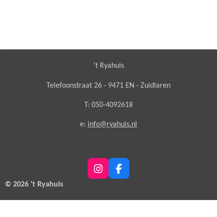
't Ryahuis
Telefoonstraat 26 - 9471 EN - Zuidlaren
T: 050-4092618
e:
info@ryahuis.nl
I
F
n
a
© 2026 't Ryahuis
s
c
t
e
a
b