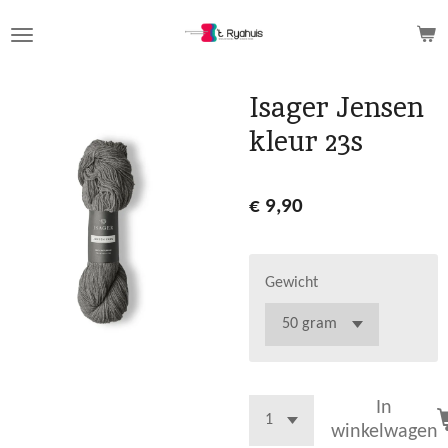
Ga
direct
naar
de
Isager Jensen
hoofdinhoud
kleur 23s
€ 9,90
Gewicht
In
winkelwagen