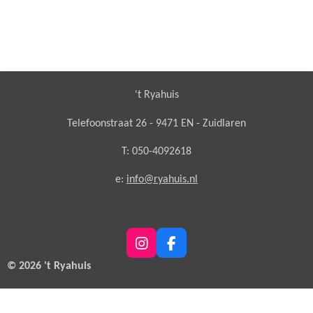
't Ryahuis
Telefoonstraat 26 - 9471 EN - Zuidlaren
T: 050-4092618
e:
info@ryahuis.nl
I
F
n
a
© 2026 't Ryahuis
s
c
t
e
a
b