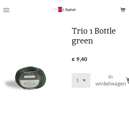
Ga
direct
naar
de
Trio 1 Bottle
hoofdinhoud
green
€ 9,40
In
winkelwagen