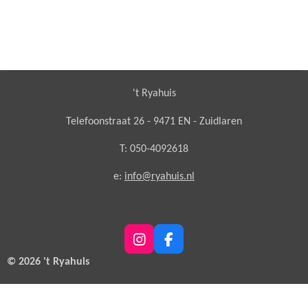
't Ryahuis
Telefoonstraat 26 - 9471 EN - Zuidlaren
T: 050-4092618
e:
info@ryahuis.nl
I
F
n
a
© 2026 't Ryahuis
s
c
t
e
a
b