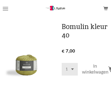
Ga
direct
naar
de
Bomulin kleur
hoofdinhoud
40
€ 7,00
In
winkelwagen