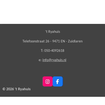
't Ryahuis
Telefoonstraat 26 - 9471 EN - Zuidlaren
T: 050-4092618
e:
info@ryahuis.nl
I
F
n
a
© 2026 't Ryahuis
s
c
t
e
a
b